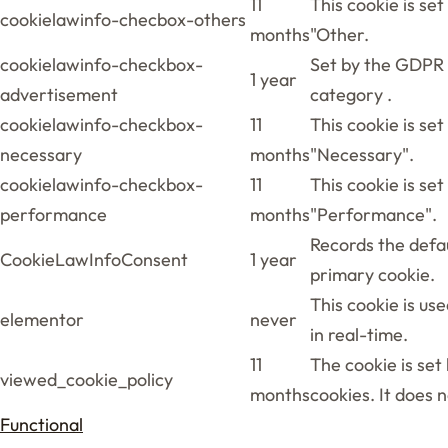
11
This cookie is se
cookielawinfo-checbox-others
months
"Other.
cookielawinfo-checkbox-
Set by the GDPR C
1 year
advertisement
category .
cookielawinfo-checkbox-
11
This cookie is se
necessary
months
"Necessary".
cookielawinfo-checkbox-
11
This cookie is se
performance
months
"Performance".
Records the defau
CookieLawInfoConsent
1 year
primary cookie.
This cookie is u
elementor
never
in real-time.
11
The cookie is set
viewed_cookie_policy
months
cookies. It does 
Functional