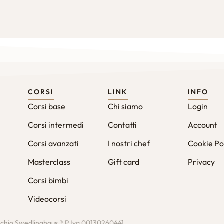
CORSI
LINK
INFO
Corsi base
Chi siamo
Login
Corsi intermedi
Contatti
Account
Corsi avanzati
I nostri chef
Cookie Po
Masterclass
Gift card
Privacy
Corsi bimbi
Videocorsi
rchio Swedlinghaus ® P.Iva 00130260441